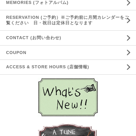
MEMORIES (フォトアルバム)
RESERVATION (ご予約）※ご予約前に月間カレンダーをご
覧ください 日・祝日は定休日となります
CONTACT (お問い合わせ)
COUPON
ACCESS & STORE HOURS (店舗情報)