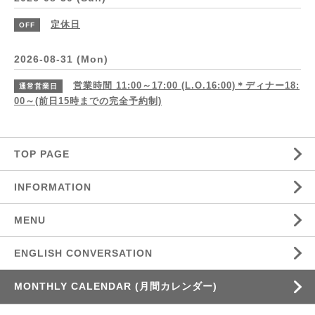
定休日
OFF
2026-08-31 (Mon)
営業時間 11:00～17:00 (L.O.16:00)＊ディナー18:
通常営業日
00～(前日15時までの完全予約制)
TOP PAGE
INFORMATION
MENU
ENGLISH CONVERSATION
MONTHLY CALENDAR (月間カレンダー)