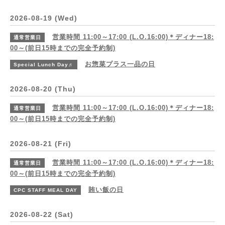
2026-08-19 (Wed)
営業時間 11:00～17:00 (L.O.16:00)＊ディナー18:
通常営業日
00～(前日15時までの完全予約制)
お惣菜プラス一品の日
Special Lunch Day♬
2026-08-20 (Thu)
営業時間 11:00～17:00 (L.O.16:00)＊ディナー18:
通常営業日
00～(前日15時までの完全予約制)
2026-08-21 (Fri)
営業時間 11:00～17:00 (L.O.16:00)＊ディナー18:
通常営業日
00～(前日15時までの完全予約制)
賄い飯の日
CPC STAFF MEAL DAY
2026-08-22 (Sat)