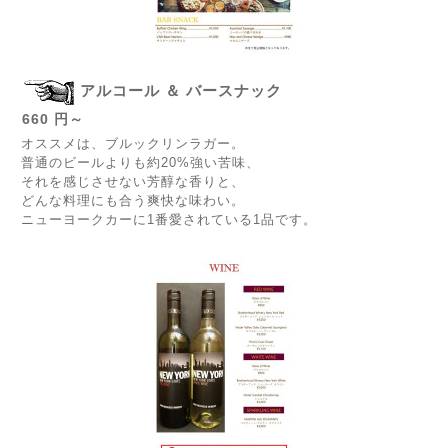
アルコール ＆ バースナック
660 円～
オススメは、ブルックリンラガー。
普通のビールよりも約
20%
強い苦味、
それを感じさせない芳醇な香りと、
どんな料理にも合う爽快な味わい。
ニューヨークカーに
1
番愛されている
1
品です。