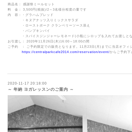
商品名： 感謝祭ミールセット
料 金：
3,500
円
(
税抜
)/2～3名様分程度の量です
内 容：・グラハムブレッド
・キヌアナッツ入りミックスサラダ
・ローストポーク クランベリーソース添え
・パンプキンパイ
・スパイスジンジャーレモネード(小瓶にシロップを入れてお渡しとな
お引渡し：
2020
年
11
月
26
日
(
木
)16:00
～
18:00
の間
ご予約 ： ご予約限定での販売となります。
11
月
23
日
(
月
)
までに当店オフィ
https://centralparkcafe2014.com/reservation/event/
からご予約下
2020-11-17 20:18:00
～ 年納 ヨガレッスンのご案内 ～