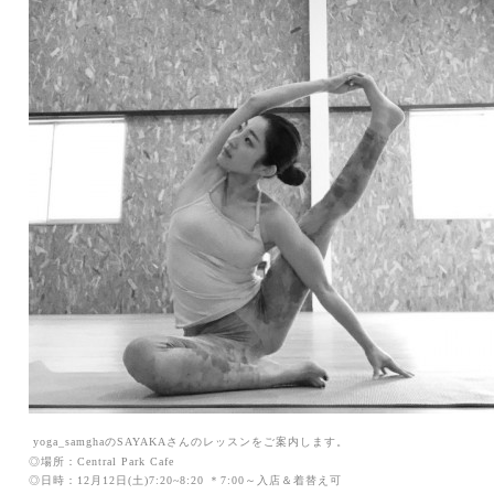
yoga_samghaのSAYAKAさん
のレッスンをご案内します。
◎場所：
Central Park Cafe
◎日時：12月12
日
(土)7:2
0~8:20 ＊7:00～
入店＆着替え可