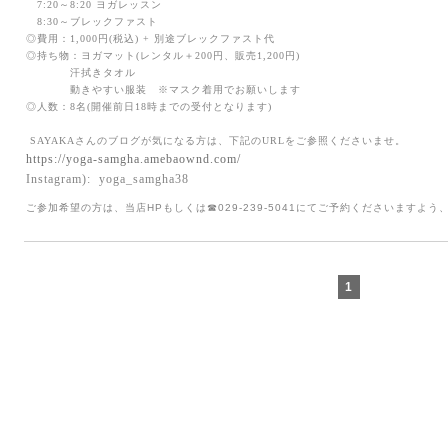
7
:20～8:20
ヨガレッスン
8
:30～ブレックファスト
◎費用：
1,000
円(税込)
+ 別途ブレックファスト代
◎持ち物：ヨガマット(レンタル＋
200
円、販売
1,200
円)
汗拭きタオル
動きやすい服装 ※マスク着用でお願いします
◎人数：
8
名(開催前日
18
時までの受付となります)
SAYAKAさん
のブログが気になる方は、下記の
URL
をご参照くださいませ。
https://yoga-samgha.amebaownd.com/
Instagram):
yoga_samgha38
ご参加希望の方は、当店HPもしくは
☎
029-239-5041にてご予約くださいますよう
1