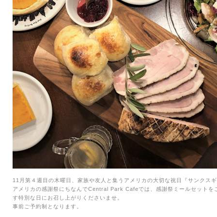
11
月第４週目の木曜日、家族や友人と集うアメリカの大切な祝日『サンクスギ
アメリカの感謝祭にちなんで
Central Park Cafe
では、感謝祭ミールセットを
す特別な日にお召し上がりくださいませ。
事前ご予約制となります。