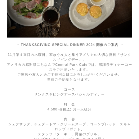
～
THANKSGIVING SPECIAL DINNER 2024
開催のご案内 ～
11
月第４週目の木曜日、家族や友人と集うアメリカの大切な祝日『サンク
スギビングデー』。
アメリカの感謝祭にちなんで
Central Park Cafe
では、感謝祭ディナーコー
スをご用意いたします。
ご家族や友人と過ごす特別な日にお召し上がりくださいませ。
事前ご予約制となります。
コース
サンクスギビングデースペシャルディナー
料 金
4,500円
(
税込
)
お一人様分
内 容
シェフサラダ、チェダートマトクリームスープ、コーンブレッド、スキャ
ロップドポテト、
スタッフドターキー、野菜のグリル、