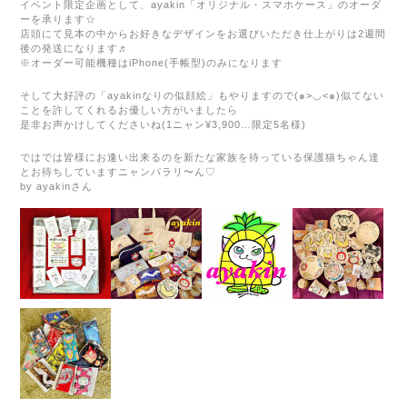
イベント限定企画として、ayakin「オリジナル・スマホケース」のオーダ
ーを承ります☆
店頭にて見本の中からお好きなデザインをお選びいただき仕上がりは2週間
後の発送になります♬
※オーダー可能機種はiPhone(手帳型)のみになります
そして大好評の「ayakinなりの似顔絵」もやりますので(๑>◡<๑)似てない
ことを許してくれるお優しい方がいましたら
是非お声かけしてくださいね(1ニャン¥3,900…限定5名様)
ではでは皆様にお逢い出来るのを新たな家族を待っている保護猫ちゃん達
とお待ちしていますニャンパラリ〜ん♡
by ayakinさん