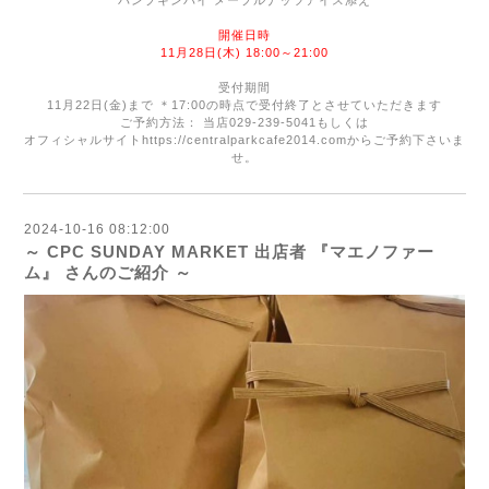
パンプキンパイ メープルナッツアイス添え
開催日時
11
月
28
日
(
木
) 18:00
～
21:00
受付期間
11
月
22
日
(金
)
まで ＊
17:00
の時点で受付終了とさせていただきます
ご予約方法： 当店
029-239-5041
もしくは
オフィシャルサイト
https://centralparkcafe2014.com
からご予約下さいま
せ。
2024-10-16 08:12:00
～ CPC SUNDAY MARKET 出店者 『マエノファー
ム』 さんのご紹介 ～