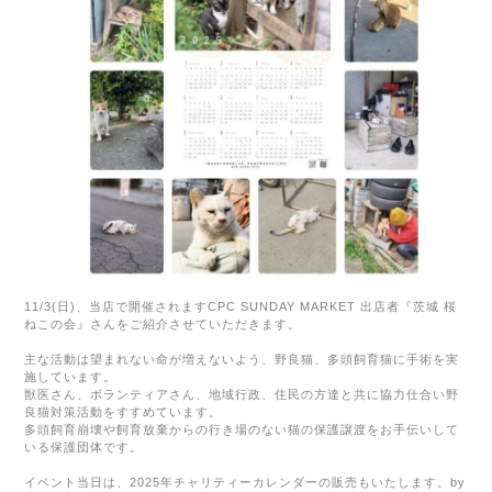
11/3(
日
)、
当店で開催されます
CPC SUNDAY MARKET
出店者『茨城 桜
ねこの会』さんをご紹介させていただきます。
主な活動は望まれない命が増えないよう、野良猫、多頭飼育猫に手術を実
施しています。
獣医さん、ボランティアさん、地域行政、住民の方達と共に協力仕合い野
良猫対策活動をすすめています。
多頭飼育崩壊や飼育放棄からの行き場のない猫の保護譲渡をお手伝いして
いる保護団体です。
イベント当日は、2025年チャリティーカレンダーの販売もいたします。by