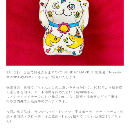
11/3(日)、当店で開催されます
CPC SUNDAY MARKET
出店者『
Freedo
m artist ayakin
☆
』さんをご紹介いたします。
保護猫の「白猫ウメちゃん」との出逢いをきっかけに、
2016
年から絵を描
く楽しさを知り、アート活動を始めたという
ayakin
さん。
ウメちゃんをモチーフにした作品の他にも、龍画・抽象画などを手掛け、
今や国内外で大活躍中のアーティスト。
今回の出店品は、ランチバッグ・Tシャツ・手描ポーチ・カードケース・絵
馬・笠間焼・ブローチ・ミニ原画・Happy招きウメちゃん(限定1ウメちゃ
ん)！