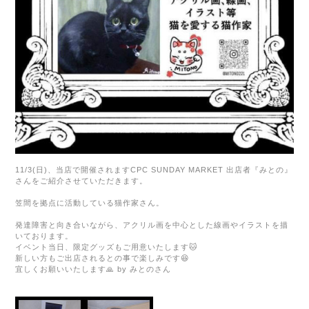
11/3(
日
)、
当店で開催されます
CPC SUNDAY MARKET
出店者『みとの』
さんをご紹介させていただきます。
笠間を拠点に活動している猫作家さん。
発達障害と向き合いながら、アクリル画を中心とした線画やイラストを描
いております。
イベント当日、限定グッズもご用意いたします🐱
新しい方もご出店されるとの事で楽しみです😆
宜しくお願いいたします🙏 by みとのさん