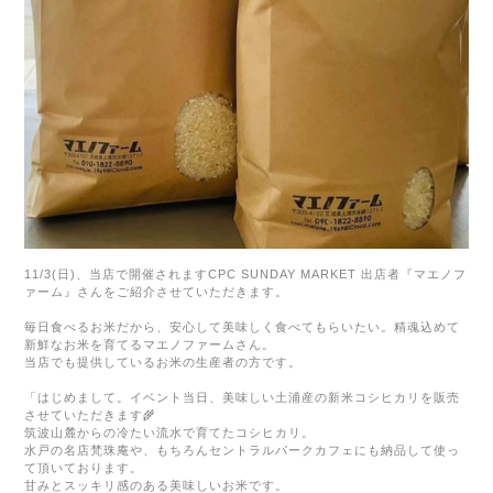
11/3(
日
)、
当店で開催されます
CPC SUNDAY MARKET
出店者『マエノフ
ァーム』さんをご紹介させていただきます。
毎日食べるお米だから、安心して美味しく食べてもらいたい。精魂込めて
新鮮なお米を育てるマエノファームさん。
当店でも提供しているお米の生産者の方です。
「はじめまして。
イベント当日、美味しい土浦産の新米コシヒカリを販売
させていただきます🌾
筑波山麓からの冷たい流水で育てたコシヒカリ。
水戸の名店梵珠庵や、もちろんセントラルパークカフェにも納品して使っ
て頂いております。
甘みとスッキリ感のある美味しいお米です。