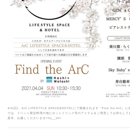
4/4(日)、ArC LIFESTYLE SPACE&HOTELにて開催されます『Find the
では、イベント限定料理の他にホットドリンク等のアイテムをご用意してお待ちして
是非、お越しくださいませ<m(__)m>