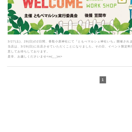
3/27(土)、28(日)の2日間、香取小原神社にて
『ともべマルシェ神社いち』
開催され
当店は、3/28(日)に出店させていただくことになりました。その日、イベント限定
意してお待ちしております。
是非、お越しくださいませ<m(__)m>
1