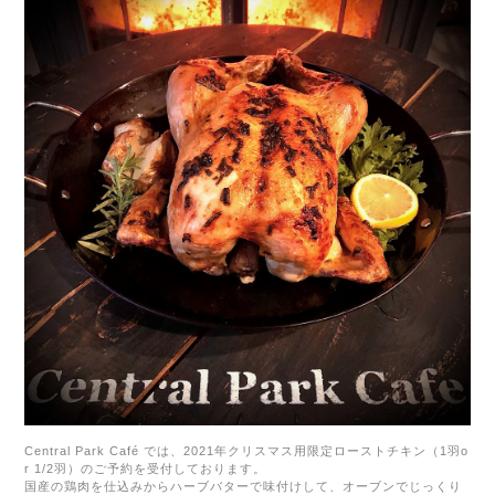
Central Park Café
では、
2021
年クリスマス用限定ローストチキン（
1
羽
o
r 1/2
羽）のご予約を受付しております。
国産の鶏肉を仕込みからハーブバターで味付けして、オーブンでじっくり