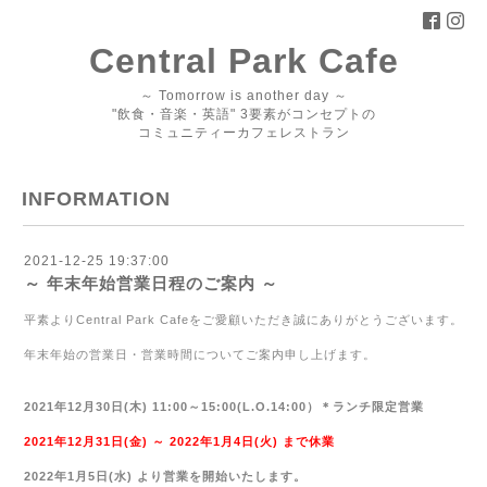
Central Park Cafe
～ Tomorrow is another day ～
"飲食・音楽・英語" 3要素がコンセプトの
コミュニティーカフェレストラン
INFORMATION
2021-12-25 19:37:00
～ 年末年始営業日程のご案内 ～
平素より
Central Park Cafe
をご愛顧いただき誠にありがとうございます。
年末年始の営業日・営業時間についてご案内申し上げます。
2021
年
12
月
30
日(木)
11:00
～
15:00(
L.O.14:00
）＊ランチ限定営業
2021
年
12
月
31
日(金) ～
2022
年
1
月4日(火) まで休業
2022
年
1
月
5
日(水) より営業を開始いたします。