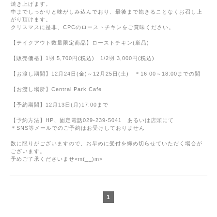
焼き上げます。
中までしっかりと味がしみ込んでおり、最後まで飽きることなくお召し上
がり頂けます。
クリスマスに是非、
CPC
のローストチキンをご賞味ください。
【テイクアウト数量限定商品】ローストチキン
(
単品
)
【販売価格】
1
羽
5,700
円
(
税込
)
1/2
羽
3,000
円
(
税込
)
【お渡し期間】
12
月
24
日
(
金
)
～
12
月
25
日
(
土
)
＊
16:00
～
18:00
までの間
【お渡し場所】
Central Park Cafe
【予約期間】
12
月
13
日
(
月
)17:00
まで
【予約方法】
HP
、固定電話
029-239-5041
あるいは店頭にて
＊
SNS
等メールでのご予約はお受けしておりません
数に限りがございますので、お早めに受付を締め切らせていただく場合が
ございます。
予めご了承くださいませ
<m(__)m>
1