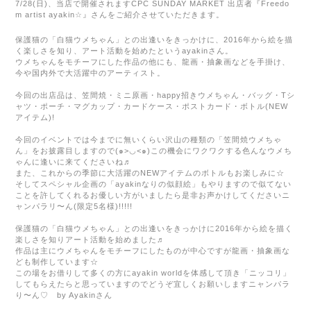
7/28(日)、当店で開催されます
CPC SUNDAY MARKET
出店者『
Freedo
m artist ayakin
☆
』さんをご紹介させていただきます。
保護猫の「白猫ウメちゃん」との出逢いをきっかけに、
2016
年から絵を描
く楽しさを知り、アート活動を始めたという
ayakin
さん。
ウメちゃんをモチーフにした作品の他にも、龍画・抽象画などを手掛け、
今や国内外で大活躍中のアーティスト。
今回の出店品は、笠間焼・ミニ原画・happy招きウメちゃん・バッグ・Tシ
ャツ・ポーチ・マグカップ・カードケース・ポストカード・ボトル(NEW
アイテム)!
今回のイベントでは今までに無いくらい沢山の種類の「笠間焼ウメちゃ
ん」をお披露目しますので(๑>◡<๑)この機会にワクワクする色んなウメち
ゃんに逢いに来てくださいね♬
また、これからの季節に大活躍のNEWアイテムのボトルもお楽しみに☆
そしてスペシャル企画の「ayakinなりの似顔絵」もやりますので似てない
ことを許してくれるお優しい方がいましたら是非お声かけしてくださいニ
ャンパラリ〜ん(限定5名様)!!!!!
保護猫の「白猫ウメちゃん」との出逢いをきっかけに2016年から絵を描く
楽しさを知りアート活動を始めました♬
作品は主にウメちゃんをモチーフにしたものが中心ですが龍画・抽象画な
ども制作しています☆
この場をお借りして多くの方にayakin worldを体感して頂き「ニッコリ」
してもらえたらと思っていますのでどうぞ宜しくお願いしますニャンパラ
り〜ん♡ by Ayakinさん