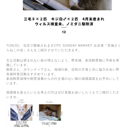
7/28(
日
)、
当店で開催されます
CPC SUNDAY MARKET
出店者『茨城さく
らねこの会』さんをご紹介させていただきます。
主な活動は望まれない命が増えないよう、野良猫、多頭飼育猫に手術を実
施しています。
獣医さん、ボランティアさん、地域行政、住民の方達と共に協力仕合い野
良猫対策活動をすすめています。
多頭飼育崩壊や飼育放棄からの行き場のない猫の保護譲渡をお手伝いして
います。
保護猫を迎えたいとお考えの方はぜひ直接お会いしたうえでご検討くださ
いませ。