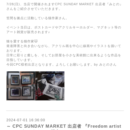
7/28(
日
)、
当店で開催されます
CPC SUNDAY MARKET
出店者『みとの』
さんをご紹介させていただきます。
笠間を拠点に活動している猫作家さん。
イベント当日は、ポストカードやアクリルキーホルダー、マグネット等の
アート雑貨が販売されます♪
猫を愛する猫作家🐱
発達障害と向き合いながら、アクリル画を中心に線画やイラストを描いて
おります。
日常に彩りと癒しを、そしてお部屋を小さな美術館に出来るような作品を
目指しています。
今回CPC様初出店となります。よろしくお願いします。by みとのさん
2024-07-01 16:36:00
～ CPC SUNDAY MARKET 出店者 『Freedom artist