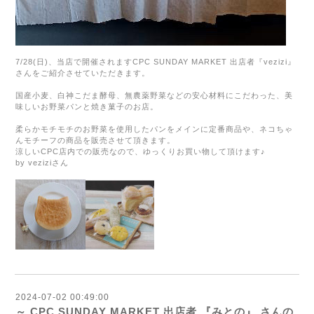
7/28(日)、当店で開催されます
CPC SUNDAY MARKET
出店者『
vezizi
』
さんをご紹介させていただきます。
国産小麦、白神こだま酵母、無農薬野菜などの
安心材料にこだわった、美
味しいお野菜パンと焼き菓子のお店。
柔らかモチモチのお野菜を使用したパンをメインに定番商品や、ネコちゃ
んモチーフの商品を販売させて頂きます。
涼しいCPC店内での販売なので、ゆっくりお買い物して頂けます♪
by veziziさん
2024-07-02 00:49:00
～ CPC SUNDAY MARKET 出店者 『みとの』 さんの