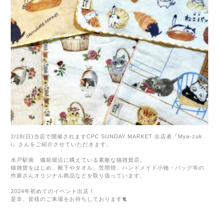
2/18(
日
)
当店で開催されます
CPC SUNDAY MARKET
出店者『
Mya-zuk
i
』さんをご紹介させていただきます。
水戸駅南 備前堀沿に構えている素敵な猫雑貨店。
猫雑貨をはじめ、靴下やタオル、笠間焼、ハンドメイド小物・バッグ等の
作家さんオリジナル商品などを取り扱っています。
2024年初めてのイベント出店！
是非、皆様のご来場をお待ちしております🐈