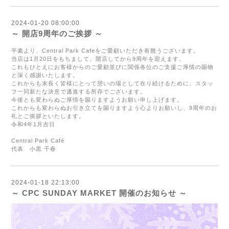
2024-01-20 08:00:00
～ 開店9周年のご挨拶 ～
平素より、
Central Park Cafe
をご愛顧いただき有難うございます。
当店は
1
月
20
日をもちまして、開店してから9周年を迎えます。
これもひとえにお客様からのご愛顧並びに関係各位のご支援ご厚情の賜物
と深く感謝いたします。
これからも末長く皆様にとって憩いの場として在り続けるために、スタッ
フ一同新たな決意で邁進する所存でございます。
今後とも変わらぬご厚情を賜りますようお願い申し上げます。
これからも変わらぬお引き立てを賜りますよう心よりお願いし、9周年のお
礼とご挨拶といたします。
令和
4
年
1
月吉日
Central Park Café
代表 小黒 千春
2024-01-18 22:13:00
～ CPC SUNDAY MARKET 開催のお知らせ ～