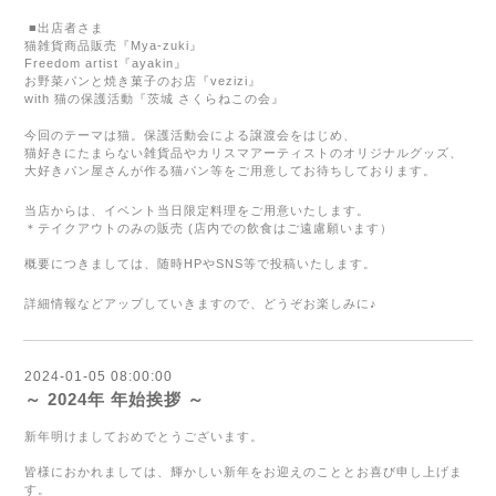
■出店者さま
猫雑貨商品販売『
Mya-zuki
』
Freedom artist
『
ayakin
』
お野菜パンと焼き菓子のお店『
vezizi
』
with
猫の保護活動『茨城 さくらねこの会』
今回のテーマは猫。保護活動会による譲渡会をはじめ、
猫好きにたまらない雑貨品やカリスマアーティストのオリジナルグッズ、
大好きパン屋さんが作る猫パン等をご用意してお待ちしております。
当店からは、イベント当日限定料理をご用意いたします。
＊テイクアウトのみの販売
(
店内での飲食はご遠慮願います）
概要につきましては、随時
HP
や
SNS
等で投稿いたします。
詳細情報などアップしていきますので、どうぞお楽しみに♪
2024-01-05 08:00:00
～ 2024年 年始挨拶 ～
新年明けましておめでとうございます。
皆様におかれましては、輝かしい新年をお迎えのこととお喜び申し上げま
す。