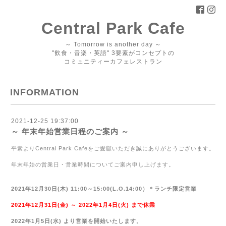
Central Park Cafe
～ Tomorrow is another day ～
"飲食・音楽・英語" 3要素がコンセプトの
コミュニティーカフェレストラン
INFORMATION
2021-12-25 19:37:00
～ 年末年始営業日程のご案内 ～
平素より
Central Park Cafe
をご愛顧いただき誠にありがとうございます。
年末年始の営業日・営業時間についてご案内申し上げます。
2021
年
12
月
30
日(木)
11:00
～
15:00(
L.O.14:00
）＊ランチ限定営業
2021
年
12
月
31
日(金) ～
2022
年
1
月4日(火) まで休業
2022
年
1
月
5
日(水) より営業を開始いたします。