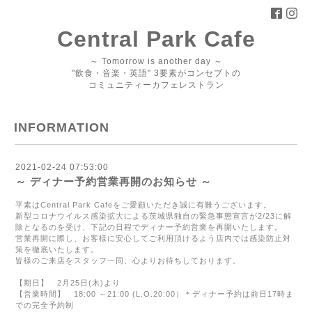
Central Park Cafe
～ Tomorrow is another day ～
"飲食・音楽・英語" 3要素がコンセプトの
コミュニティーカフェレストラン
INFORMATION
2021-02-24 07:53:00
～ ディナー予約営業再開のお知らせ ～
平素は
Central Park Cafe
をご愛顧いただき誠に有難うございます。
新型コロナウイルス感染拡大による茨城県独自の緊急事態宣言が
2/23
に解
除となるのを受け、下記の日程でディナー予約営業を再開いたします。
営業再開に際し、お客様に安心してご利用頂けるよう店内では感染防止対
策を徹底いたします。
皆様のご来店をスタッフ一同、心よりお待ちしております。
【期日】
2
月
25
日
(
木
)
より
【営業時間】
18:00
～
21:00 (L.O.20:
00
）
＊ディナー予約は前日
17
時ま
での完全予約制