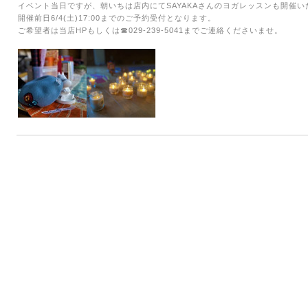
イベント当日ですが、朝いちは店内にてSAYAKAさんのヨガレッスンも開催い
開催前日6/4(土)17:00までのご予約受付となります。
ご希望者は当店HPもしくは☎029-239-5041までご連絡くださいませ。