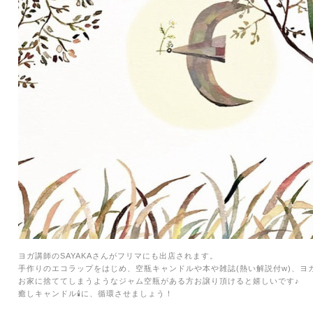
ヨガ講師のSAYAKAさんがフリマにも出店されます。
手作りのエコラップをはじめ、
空瓶キャンドルや
本や雑誌(熱い解説付w)、
ヨ
お家に捨ててしまうようなジャム空瓶がある方お譲り頂けると嬉しいです♪
癒しキャンドル🕯に、循環させましょう！