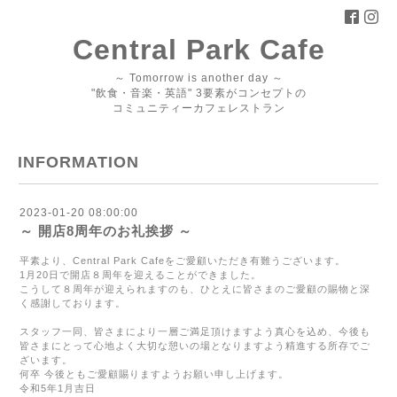
Central Park Cafe
～ Tomorrow is another day ～
"飲食・音楽・英語" 3要素がコンセプトの
コミュニティーカフェレストラン
INFORMATION
2023-01-20 08:00:00
～ 開店8周年のお礼挨拶 ～
平素より、
Central Park Cafe
をご愛顧いただき有難うございます。
1
月
20
日で開店８周年を迎えることができました。
こうして８周年が迎えられますのも、ひとえに皆さまのご愛顧の賜物と深
く感謝しております。
スタッフ一同、皆さまにより一層ご満足頂けますよう真心を込め、今後も
皆さまにとって心地よく大切な憩いの場となりますよう精進する所存でご
ざいます。
何卒 今後ともご愛顧賜りますようお願い申し上げます。
令和
5
年
1
月吉日