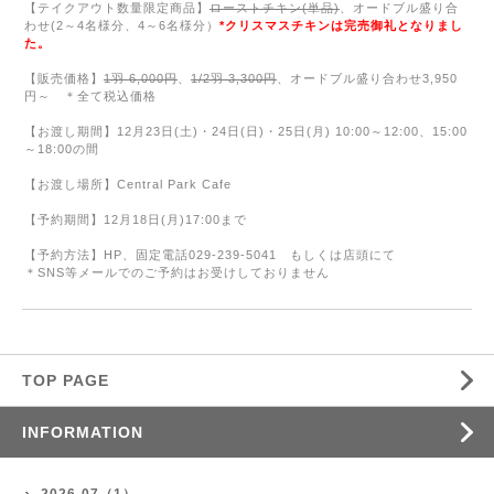
【テイクアウト数量限定商品】
ローストチキン
(
単品
)
、オードブル盛り合
わせ(2～4名様分、4～6名様分）
*クリスマスチキンは完売御礼となりまし
た。
【販売価格】
1
羽 6,000円
、
1/2
羽
3,300
円
、オードブル盛り合わせ3,950
円～ ＊全て税込価格
【お渡し期間】
12
月
23
日
(土
)・24日(日)・
25
日
(月
) 10:00～12:00、
15:00
～18:00の間
【お渡し場所】
Central Park Cafe
【予約期間】
12
月
18
日
(
月
)17:00
まで
【予約方法】
HP
、固定電話
029-239-5041
もしくは店頭にて
＊
SNS
等メールでのご予約はお受けしておりません
TOP PAGE
INFORMATION