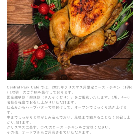
Central Park Café
では、
2023
年クリスマス用限定ローストチキン（
1
羽
o
r 1/2
羽）のご予約を受付しております。
国産銘柄鶏『錦爽鶏（きんそうどり）』をご用意いたします。1羽、4～6
名様分程度でお召し上がりいただけます。
仕込みからハーブバターで味付けして、オーブンでじっくり焼き上げま
す。
中までしっかりと味がしみ込んでおり、最後まで飽きることなくお召し上
がり頂けます。
クリスマスに是非、
CPC
のローストチキンをご賞味ください。
その他、オードブルもご用意させていただきます。