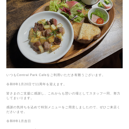
いつも
Central Park Cafe
をご利用いただき有難うございます。
令和
8
年
1
月
20
日で
11
周年を迎えます。
皆さまのご支援に感謝し、これからも憩いの場としてスタッフ一同、
努力
してまいります。
感謝の気持ちを込めて特別メニューをご用意しましたので、ぜひご来店く
ださいませ。
令和
8
年
1
月吉日