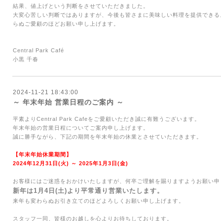
結果、値上げという判断をさせていただきました。
大変心苦しい判断ではありますが、今後も皆さまに美味しい料理を提供できる
らぬご愛顧のほどお願い申し上げます。
Central Park Café
小黒 千春
2024-11-21 18:43:00
～ 年末年始 営業日程のご案内 ～
平素より
Central Park Cafe
をご愛顧いただき誠に有難うございます。
年末年始の営業日程についてご案内申し上げます。
誠に勝⼿ながら、下記の期間を年末年始の休業とさせていただきます。
【年末年始休業期間】
2024
年
12
月
31
日
(火
)
～
2025
年
1
月3日
(金
)
お客様にはご迷惑をおかけいたしますが、何卒ご理解を賜りますようお願い申
新年は
1
月4日
(土
)
より平常通り営業いたします。
来年も変わらぬお引き立てのほどよろしくお願い申し上げます。
スタッフ一同、皆様のお越しを心よりお待ちしております。