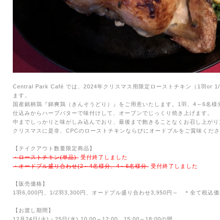
Central Park Café
では、
2024
年クリスマス用限定ローストチキン（
1
羽
or 1
ます。
国産銘柄鶏『錦爽鶏（きんそうどり）』をご用意いたします。1羽、4～6名様
仕込みからハーブバターで味付けして、オーブンでじっくり焼き上げます。
中までしっかりと味がしみ込んでおり、最後まで飽きることなくお召し上がり
クリスマスに是非、
CPC
のローストチキンならびにオードブルをご賞味くださ
【テイクアウト数量限定商品】
・ローストチキン(単品)
受付終了しました
・オードブル盛り合わせ(2～4名様分、4～6名様分
受付終了しました
【販売価格】
1羽6,000円、
1/2羽3,300円、オードブル盛り合わせ3,950円～ ＊全て税込
【お渡し期間】
12
月
24日(火)・
25
日
(水
) 10:00～12:00、
15:00～18:00の間