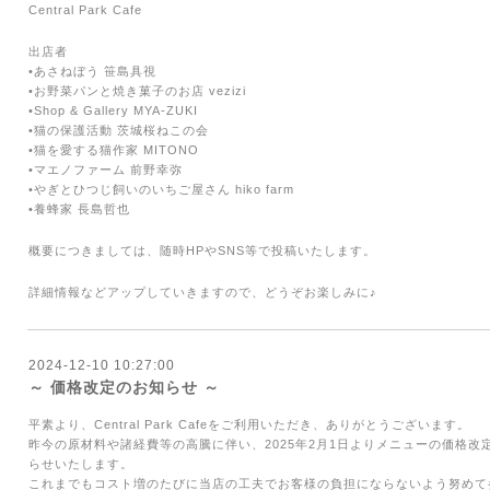
Central Park Cafe
出店者
•あさねぼう 笹島具視
•お野菜パンと焼き菓子のお店 vezizi
•Shop & Gallery MYA-ZUKI
•猫の保護活動 茨城桜ねこの会
•猫を愛する猫作家 MITONO
•マエノファーム 前野幸弥
•やぎとひつじ飼いのいちご屋さん hiko farm
•養蜂家 長島哲也
概要につきましては、随時HPやSNS等で投稿いたします。
詳細情報などアップしていきますので、どうぞお楽しみに♪
2024-12-10 10:27:00
～ 価格改定のお知らせ ～
平素より、
Central Park Cafe
をご利用いただき、ありがとうございます。
昨今の原材料や諸経費等の高騰に伴い、2025年
2
月1日よりメニューの価格改
らせいたします。
これまでもコスト増のたびに当店の工夫でお客様の負担にならないよう努めて