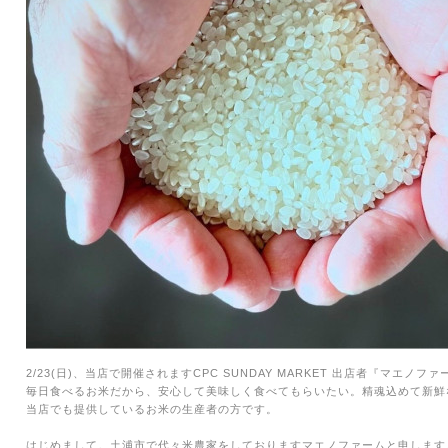
2/23(
日
)
、当店で開催されます
CPC SUNDAY MARKET
出店者『マエノファ
毎日食べるお米だから、安心して美味しく食べてもらいたい。精魂込めて新鮮
当店でも提供しているお米の生産者の方です。
はじめまして。
土浦市で代々米農家をしておりますマエノファームと申し